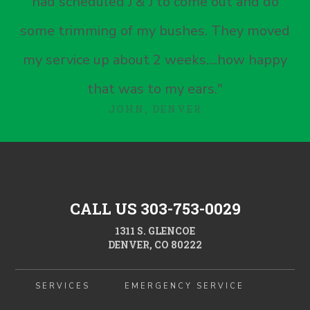
had scheduled J & J to come out and do
some trimming of my bushes. They moved
my service up about 2 weeks....how happy
that was to my ears."
JOHN, DENVER
CALL US 303-753-0029
1311 S. GLENCOE
DENVER, CO 80222
SERVICES
EMERGENCY SERVICE